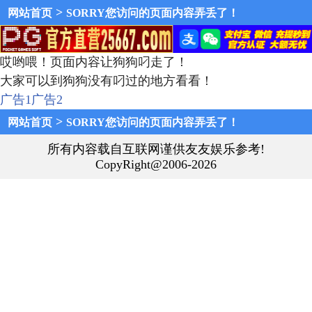
>
网站首页
SORRY您访问的页面内容弄丢了！
哎哟喂！页面内容让狗狗叼走了！
大家可以到狗狗没有叼过的地方看看！
广告1
广告2
>
网站首页
SORRY您访问的页面内容弄丢了！
所有内容载自互联网谨供友友娱乐参考!
CopyRight@2006-2026