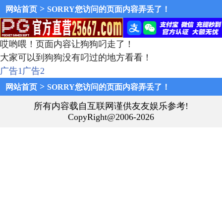
>
网站首页
SORRY您访问的页面内容弄丢了！
哎哟喂！页面内容让狗狗叼走了！
大家可以到狗狗没有叼过的地方看看！
广告1
广告2
>
网站首页
SORRY您访问的页面内容弄丢了！
所有内容载自互联网谨供友友娱乐参考!
CopyRight@2006-2026