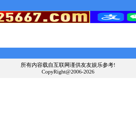
所有内容载自互联网谨供友友娱乐参考!
CopyRight@2006-2026