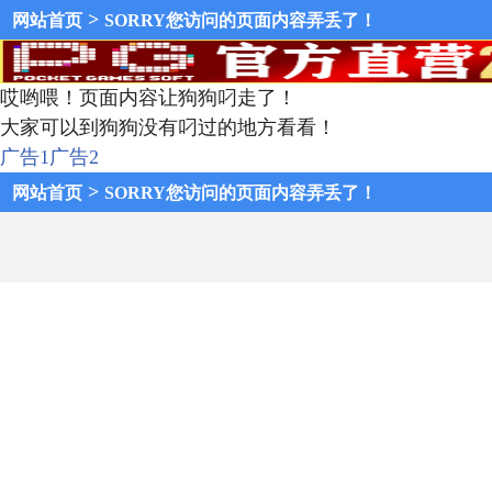
>
网站首页
SORRY您访问的页面内容弄丢了！
哎哟喂！页面内容让狗狗叼走了！
大家可以到狗狗没有叼过的地方看看！
广告1
广告2
>
网站首页
SORRY您访问的页面内容弄丢了！