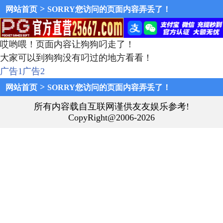
>
网站首页
SORRY您访问的页面内容弄丢了！
哎哟喂！页面内容让狗狗叼走了！
大家可以到狗狗没有叼过的地方看看！
广告1
广告2
>
网站首页
SORRY您访问的页面内容弄丢了！
所有内容载自互联网谨供友友娱乐参考!
CopyRight@2006-2026