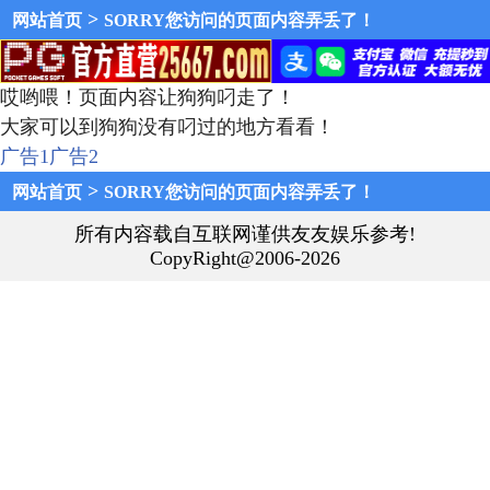
>
网站首页
SORRY您访问的页面内容弄丢了！
哎哟喂！页面内容让狗狗叼走了！
大家可以到狗狗没有叼过的地方看看！
广告1
广告2
>
网站首页
SORRY您访问的页面内容弄丢了！
所有内容载自互联网谨供友友娱乐参考!
CopyRight@2006-2026