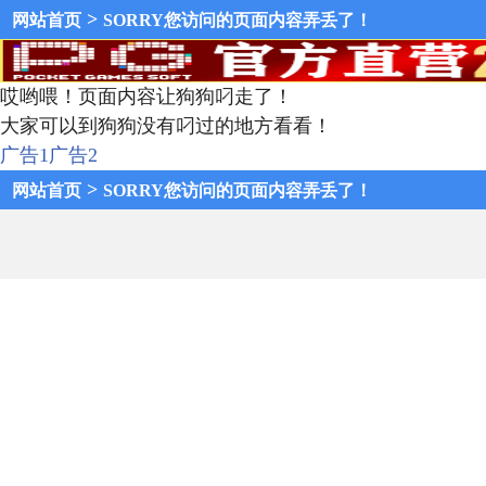
>
网站首页
SORRY您访问的页面内容弄丢了！
哎哟喂！页面内容让狗狗叼走了！
大家可以到狗狗没有叼过的地方看看！
广告1
广告2
>
网站首页
SORRY您访问的页面内容弄丢了！