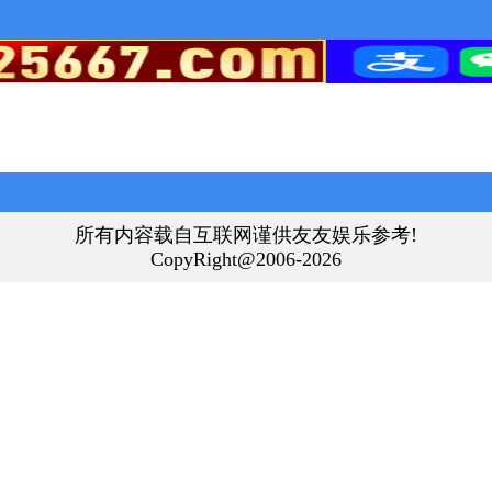
所有内容载自互联网谨供友友娱乐参考!
CopyRight@2006-2026