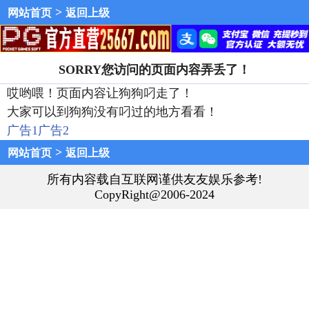
>
网站首页
返回上级
SORRY您访问的页面内容弄丢了！
哎哟喂！页面内容让狗狗叼走了！
大家可以到狗狗没有叼过的地方看看！
广告1
广告2
>
网站首页
返回上级
所有内容载自互联网谨供友友娱乐参考!
CopyRight@2006-2024