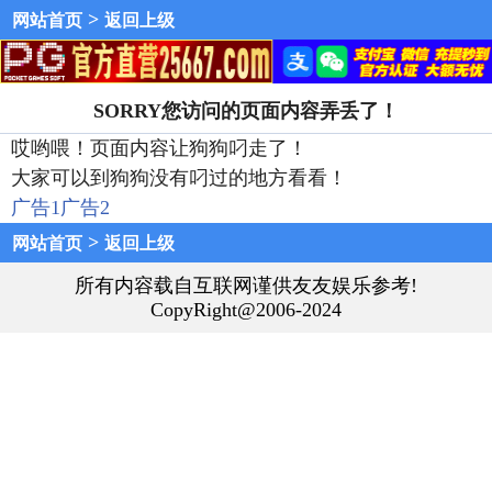
>
网站首页
返回上级
SORRY您访问的页面内容弄丢了！
哎哟喂！页面内容让狗狗叼走了！
大家可以到狗狗没有叼过的地方看看！
广告1
广告2
>
网站首页
返回上级
所有内容载自互联网谨供友友娱乐参考!
CopyRight@2006-2024