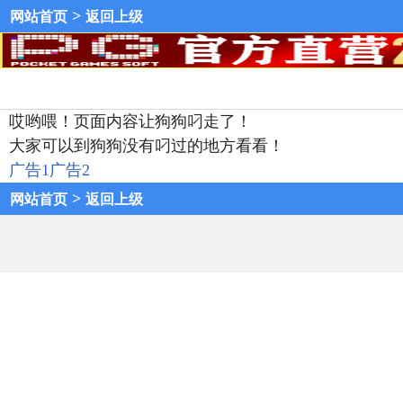
>
网站首页
返回上级
哎哟喂！页面内容让狗狗叼走了！
大家可以到狗狗没有叼过的地方看看！
广告1
广告2
>
网站首页
返回上级