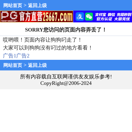
>
网站首页
返回上级
SORRY您访问的页面内容弄丢了！
哎哟喂！页面内容让狗狗叼走了！
大家可以到狗狗没有叼过的地方看看！
广告1
广告2
>
网站首页
返回上级
所有内容载自互联网谨供友友娱乐参考!
CopyRight@2006-2024