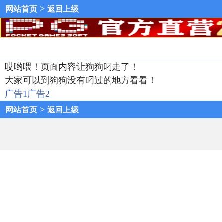
>
网站首页
返回上级
哎哟喂！页面内容让狗狗叼走了！
大家可以到狗狗没有叼过的地方看看！
广告1
广告2
>
网站首页
返回上级