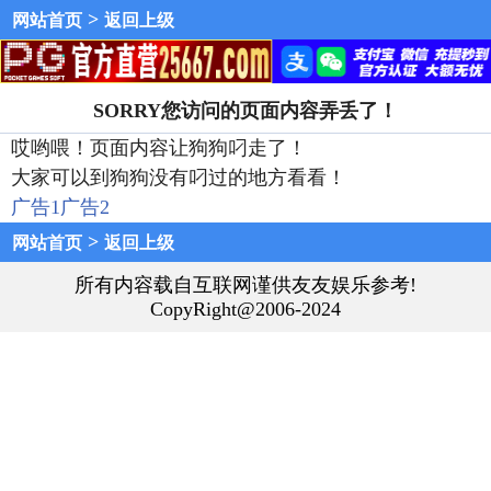
>
网站首页
返回上级
SORRY您访问的页面内容弄丢了！
哎哟喂！页面内容让狗狗叼走了！
大家可以到狗狗没有叼过的地方看看！
广告1
广告2
>
网站首页
返回上级
所有内容载自互联网谨供友友娱乐参考!
CopyRight@2006-2024