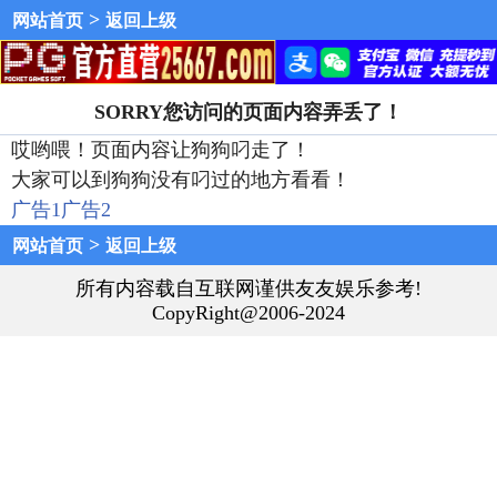
>
网站首页
返回上级
SORRY您访问的页面内容弄丢了！
哎哟喂！页面内容让狗狗叼走了！
大家可以到狗狗没有叼过的地方看看！
广告1
广告2
>
网站首页
返回上级
所有内容载自互联网谨供友友娱乐参考!
CopyRight@2006-2024