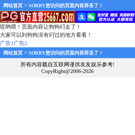
>
网站首页
SORRY您访问的页面内容弄丢了！
哎哟喂！页面内容让狗狗叼走了！
大家可以到狗狗没有叼过的地方看看！
广告1
广告2
>
网站首页
SORRY您访问的页面内容弄丢了！
所有内容载自互联网谨供友友娱乐参考!
CopyRight@2006-2026