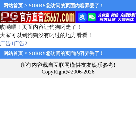
>
网站首页
SORRY您访问的页面内容弄丢了！
哎哟喂！页面内容让狗狗叼走了！
大家可以到狗狗没有叼过的地方看看！
广告1
广告2
>
网站首页
SORRY您访问的页面内容弄丢了！
所有内容载自互联网谨供友友娱乐参考!
CopyRight@2006-2026